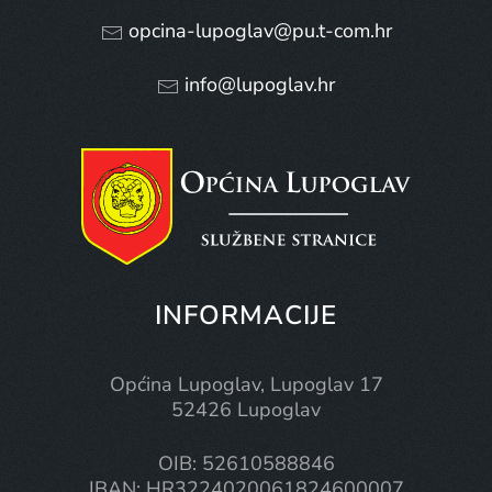
opcina-lupoglav@pu.t-com.hr
info@lupoglav.hr
INFORMACIJE
Općina Lupoglav, Lupoglav 17
52426 Lupoglav
OIB: 52610588846
IBAN: HR3224020061824600007