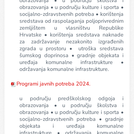
obrazovanja • u području školstva i
obrazovanja • u području kulture i sporta •
socijalno-zdravstvenih potreba • korištenja
sredstava od raspolaganja poljoprivrednim
zemljištem u vlasništvu Republike
Hrvatske • korištenja sredstava naknade
za zadržavanje nezakonito izgrađenih
zgrada u prostoru • utroška sredstava
šumskog doprinosa • gradnje objekata i
uređaja komunalne infrastrukture •
održavanja komunalne infrastrukture.
Programi javnih potreba 2024.
u području predškolskog odgoja i
obrazovanja • u području školstva i
obrazovanja • u području kulture i sporta •
socijalno-zdravstvenih potreba • gradnje
objekata i uređaja komunalne
infrastrukture • održavanja komunalne