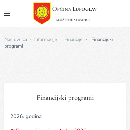
Napomena:
Ova
web
Skip
stranica
to
uključuje
main
sustav
Naslovnica
Informacije
Financije
Financijski
pristupačnosti.
content
programi
Financijski programi
2026. godina