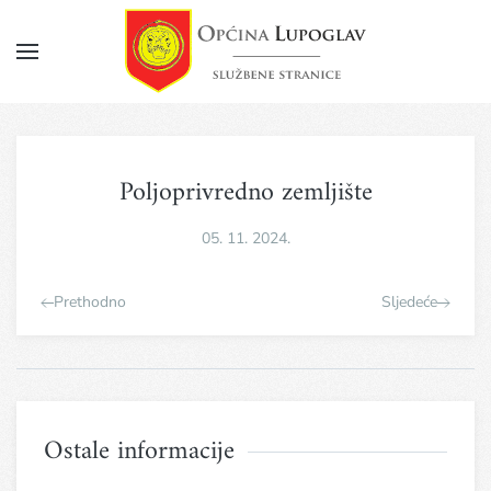
Napomena:
Ova
web
Skip
stranica
to
uključuje
main
sustav
pristupačnosti.
content
Poljoprivredno zemljište
05. 11. 2024.
Prethodno
Sljedeće
Ostale informacije