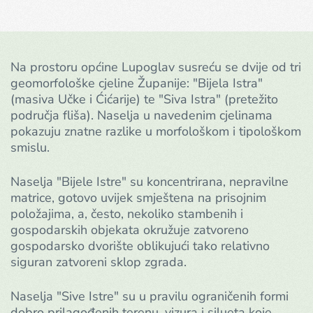
Na prostoru općine Lupoglav susreću se dvije od tri
geomorfološke cjeline Županije: "Bijela Istra"
(masiva Učke i Ćićarije) te "Siva Istra" (pretežito
područja fliša). Naselja u navedenim cjelinama
pokazuju znatne razlike u morfološkom i tipološkom
smislu.
Naselja "Bijele Istre" su koncentrirana, nepravilne
matrice, gotovo uvijek smještena na prisojnim
položajima, a, često, nekoliko stambenih i
gospodarskih objekata okružuje zatvoreno
gospodarsko dvorište oblikujući tako relativno
siguran zatvoreni sklop zgrada.
Naselja "Sive Istre" su u pravilu ograničenih formi
dobro prilagođenih terenu, vizura i silueta koje