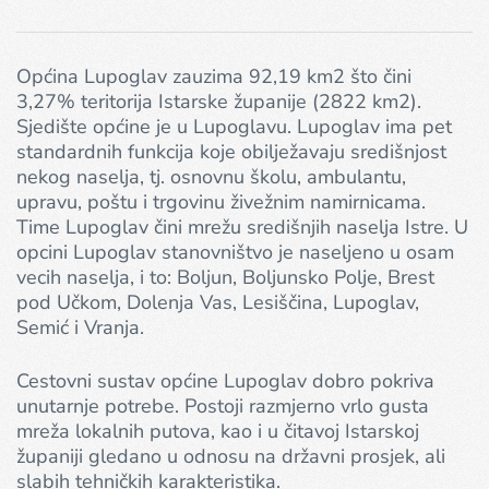
Općina Lupoglav zauzima 92,19 km2 što čini
3,27% teritorija Istarske županije (2822 km2).
Sjedište općine je u Lupoglavu. Lupoglav ima pet
standardnih funkcija koje obilježavaju središnjost
nekog naselja, tj. osnovnu školu, ambulantu,
upravu, poštu i trgovinu živežnim namirnicama.
Time Lupoglav čini mrežu središnjih naselja Istre. U
opcini Lupoglav stanovništvo je naseljeno u osam
vecih naselja, i to: Boljun, Boljunsko Polje, Brest
pod Učkom, Dolenja Vas, Lesiščina, Lupoglav,
Semić i Vranja.
Cestovni sustav općine Lupoglav dobro pokriva
unutarnje potrebe. Postoji razmjerno vrlo gusta
mreža lokalnih putova, kao i u čitavoj Istarskoj
županiji gledano u odnosu na državni prosjek, ali
slabih tehničkih karakteristika.