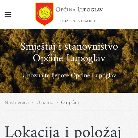
Napomena:
Ova
web
Skip
stranica
to
uključuje
main
sustav
Smještaj i stanovništvo
pristupačnosti.
content
Općine Lupoglav
Upoznajte ljepote Općine Lupoglav
Naslovnica
O nama
O općini
Lokacija i položaj