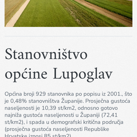
Stanovništvo
općine Lupoglav
Općina broji 929 stanovnika po popisu iz 2001., što
je 0,48% stanovništva Županije. Prosječna gustoća
naseljenosti je 10,39 st/km2, odnosno gotovo
najniža gustoća naseljenosti u Županiji (72,41
st/km2), i spada u demografski kritična područja
(prosječna gustoća naseljenosti Republike
Hrvatske iznosi 85 st/km2).