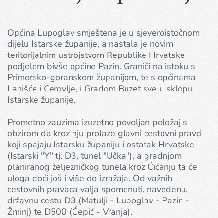
Općina Lupoglav smještena je u sjeveroistočnom
dijelu Istarske županije, a nastala je novim
teritorijalnim ustrojstvom Republike Hrvatske
podjelom bivše općine Pazin. Graniči na istoku s
Primorsko-goranskom županijom, te s općinama
Lanišće i Cerovlje, i Gradom Buzet sve u sklopu
Istarske županije.
Prometno zauzima izuzetno povoljan položaj s
obzirom da kroz nju prolaze glavni cestovni pravci
koji spajaju Istarsku županiju i ostatak Hrvatske
(Istarski "Y" tj. D3, tunel "Učka"), a gradnjom
planiranog željezničkog tunela kroz Ćićariju ta će
uloga doći još i više do izražaja. Od važnih
cestovnih pravaca valja spomenuti, navedenu,
državnu cestu D3 (Matulji - Lupoglav - Pazin -
Žminj) te D500 (Ćepić - Vranja).