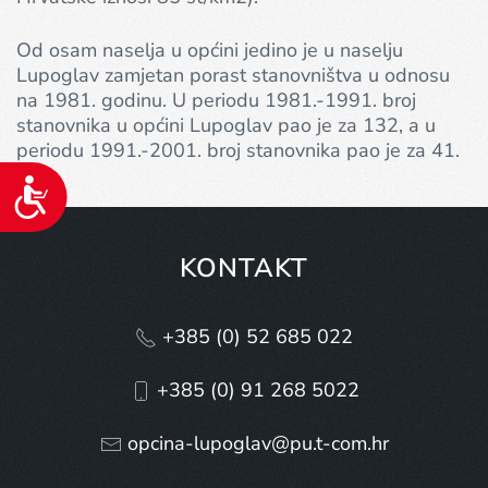
Od osam naselja u općini jedino je u naselju
Lupoglav zamjetan porast stanovništva u odnosu
na 1981. godinu. U periodu 1981.-1991. broj
stanovnika u općini Lupoglav pao je za 132, a u
periodu 1991.-2001. broj stanovnika pao je za 41.
Pristupačnost
KONTAKT
+385 (0) 52 685 022
+385 (0) 91 268 5022
opcina-lupoglav@pu.t-com.hr