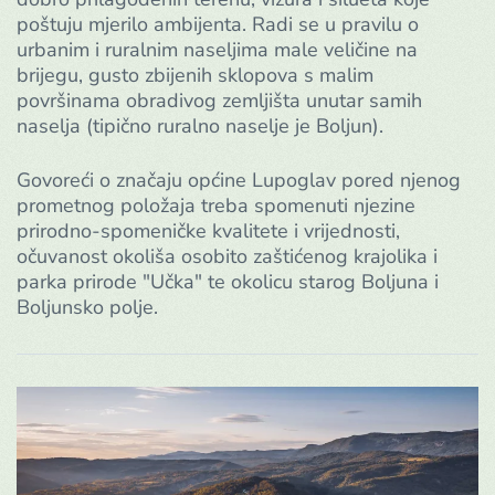
poštuju mjerilo ambijenta. Radi se u pravilu o
urbanim i ruralnim naseljima male veličine na
brijegu, gusto zbijenih sklopova s malim
površinama obradivog zemljišta unutar samih
naselja (tipično ruralno naselje je Boljun).
Govoreći o značaju općine Lupoglav pored njenog
prometnog položaja treba spomenuti njezine
prirodno-spomeničke kvalitete i vrijednosti,
očuvanost okoliša osobito zaštićenog krajolika i
parka prirode "Učka" te okolicu starog Boljuna i
Boljunsko polje.