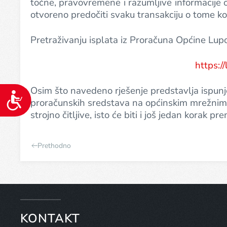
koji
točne, pravovremene i razumljive informacije 
koriste
otvoreno predočiti svaku transakciju o tome kom
čitač
zaslona;
Pretraživanju isplata iz Proračuna Općine Lupo
Pritisnite
Control-
https:/
F10
da
Osim što navedeno rješenje predstavlja ispunj
biste
Pristupačnost
proračunskih sredstava na općinskim mrežnim 
otvorili
strojno čitljive, isto će biti i još jedan korak
izbornik
pristupačnosti.
Prethodno
KONTAKT