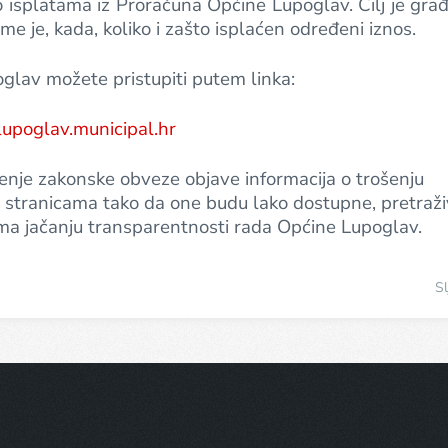
o isplatama iz Proračuna Općine Lupoglav. Cilj je gr
e je, kada, koliko i zašto isplaćen određeni iznos.
glav možete pristupiti putem linka:
/lupoglav.municipal.hr
enje zakonske obveze objave informacija o trošenju
stranicama tako da one budu lako dostupne, pretraži
 prema jačanju transparentnosti rada Općine Lupoglav.
Sl