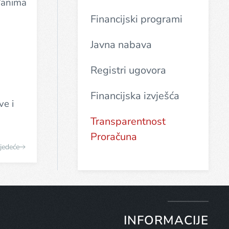
ađanima
Financijski programi
Javna nabava
Registri ugovora
Financijska izvješća
ve i
Transparentnost
Proračuna
jedeće
INFORMACIJE