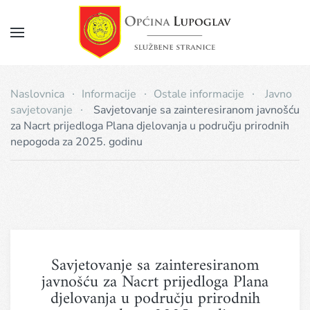
Napomena:
Ova
web
Skip
stranica
to
uključuje
main
sustav
Naslovnica
Informacije
Ostale informacije
Javno
pristupačnosti.
content
savjetovanje
Savjetovanje sa zainteresiranom javnošću
za Nacrt prijedloga Plana djelovanja u području prirodnih
nepogoda za 2025. godinu
Savjetovanje sa zainteresiranom
javnošću za Nacrt prijedloga Plana
djelovanja u području prirodnih