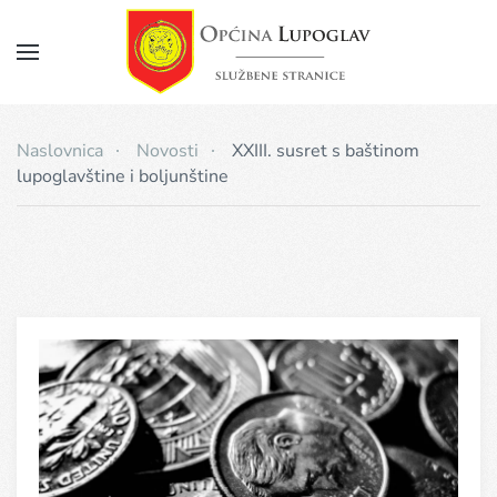
Napomena:
Ova
web
Skip
stranica
to
uključuje
main
sustav
Naslovnica
Novosti
XXIII. susret s baštinom
pristupačnosti.
content
lupoglavštine i boljunštine