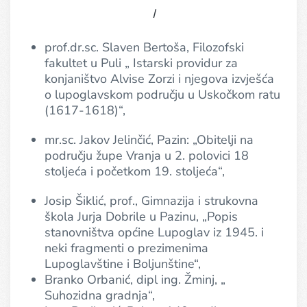
I
prof.dr.sc. Slaven Bertoša, Filozofski
fakultet u Puli „ Istarski providur za
konjaništvo Alvise Zorzi i njegova izvješća
o lupoglavskom području u Uskočkom ratu
(1617-1618)“,
mr.sc. Jakov Jelinčić, Pazin: „Obitelji na
području župe Vranja u 2. polovici 18
stoljeća i početkom 19. stoljeća“,
Josip Šiklić, prof., Gimnazija i strukovna
škola Jurja Dobrile u Pazinu, „Popis
stanovništva općine Lupoglav iz 1945. i
neki fragmenti o prezimenima
Lupoglavštine i Boljunštine“,
Branko Orbanić, dipl ing. Žminj, „
Suhozidna gradnja“,