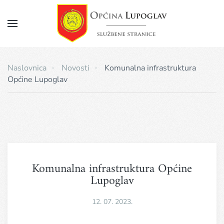
Napomena:
Ova
web
Skip
stranica
to
uključuje
main
sustav
Naslovnica
Novosti
Komunalna infrastruktura
pristupačnosti.
content
Općine Lupoglav
Komunalna infrastruktura Općine
Lupoglav
12. 07. 2023.