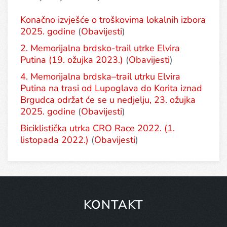
Konačno izvješće o troškovima lokalnih izbora
2025. godine
(
Obavijesti
)
2. Memorijalna brdsko-trail utrke Elvira
Putina (19. ožujka 2023.)
(
Obavijesti
)
4. Memorijalna brdska–trail utrku Elvira
Putina na trasi od Lupoglava do Korita iznad
Brgudca održat će se u nedjelju, 23. ožujka
2025. godine
(
Obavijesti
)
Biciklistička utrka CRO Race 2022. (1.
listopada 2022.)
(
Obavijesti
)
KONTAKT