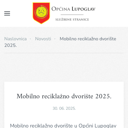
Napomena:
Ova
web
Skip
stranica
to
uključuje
main
sustav
Naslovnica
Novosti
Mobilno reciklažno dvorište
pristupačnosti.
content
2025.
Mobilno reciklažno dvorište 2025.
30. 06. 2025.
Mobilno reciklažno dvorište u Općini Lupoglav