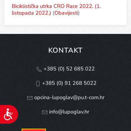
Biciklistička utrka CRO Race 2022. (1.
listopada 2022.)
(
Obavijesti
)
KONTAKT
+385 (0) 52 685 022
+385 (0) 91 268 5022
opcina-lupoglav@pu.t-com.hr
info@lupoglav.hr
Pristupačnost