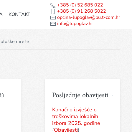
+385 (0) 52 685 022
+385 (0) 91 268 5022
A
KONTAKT
opcina-lupoglav@pu.t-com.hr
info@lupoglav.hr
kološke mreže
m
Posljednje obavijesti
Konačno izvješće o
troškovima lokalnih
izbora 2025. godine
(
Obavijesti
)