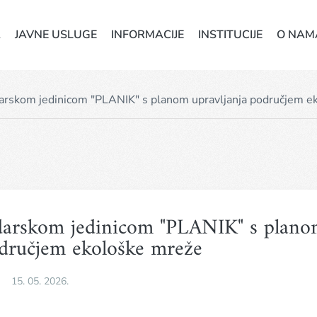
A
JAVNE USLUGE
INFORMACIJE
INSTITUCIJE
O NAM
rskom jedinicom "PLANIK" s planom upravljanja područjem e
darskom jedinicom "PLANIK" s plano
odručjem ekološke mreže
15. 05. 2026.