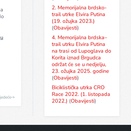
2. Memorijalna brdsko-
ja
trail utrke Elvira Putina
do
(19. ožujka 2023.)
(
Obavijesti
)
 u
4. Memorijalna brdska–
trail utrku Elvira Putina
na trasi od Lupoglava do
Korita iznad Brgudca
održat će se u nedjelju,
23. ožujka 2025. godine
(
Obavijesti
)
Biciklistička utrka CRO
Race 2022. (1. listopada
jedeće
2022.)
(
Obavijesti
)