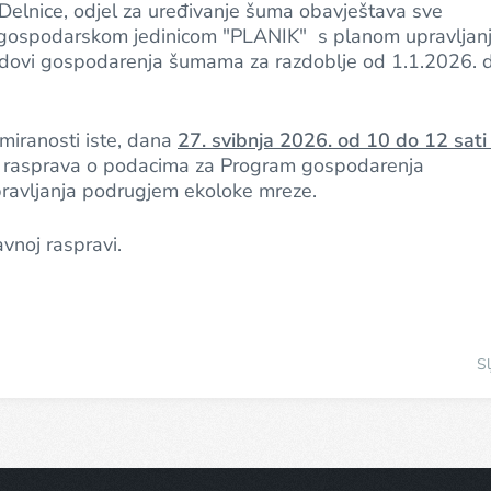
elnice, odjel za uređivanje šuma obavještava sve
ja gospodarskom jedinicom "PLANIK" s planom upravljan
adovi gospodarenja šumama za razdoblje od 1.1.2026. 
rmiranosti iste, dana
27. svibnja 2026. od 10 do 12 sati
na rasprava o podacima za Program gospodarenja
avljanja podrugjem ekoloke mreze.
avnoj raspravi.
Sl