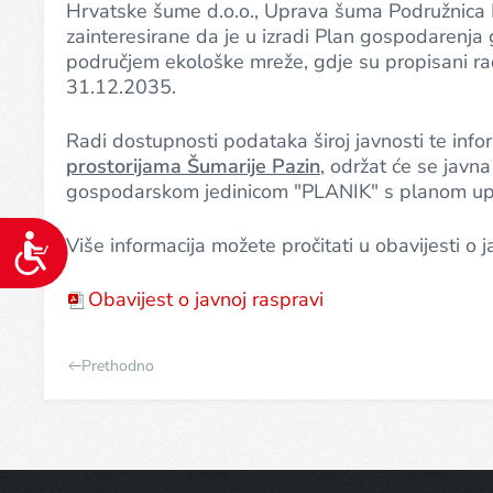
koji
Hrvatske šume d.o.o., Uprava šuma Podružnica D
koriste
zainteresirane da je u izradi Plan gospodaren
čitač
područjem ekološke mreže, gdje su propisani r
zaslona;
31.12.2035.
Pritisnite
Control-
Radi dostupnosti podataka široj javnosti te info
F10
prostorijama Šumarije Pazin
, održat će se jav
da
gospodarskom jedinicom "PLANIK" s planom upr
biste
otvorili
Pristupačnost
Više informacija možete pročitati u obavijesti o j
izbornik
pristupačnosti.
Obavijest o javnoj raspravi
Prethodno