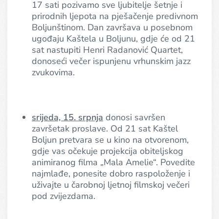
17 sati pozivamo sve ljubitelje šetnje i
prirodnih ljepota na pješačenje predivnom
Boljunštinom. Dan završava u posebnom
ugođaju Kaštela u Boljunu, gdje će od 21
sat nastupiti Henri Radanović Quartet,
donoseći večer ispunjenu vrhunskim jazz
zvukovima.
srijeda, 15. srpnja
donosi savršen
završetak proslave. Od 21 sat Kaštel
Boljun pretvara se u kino na otvorenom,
gdje vas očekuje projekcija obiteljskog
animiranog filma „Mala Amelie“. Povedite
najmlađe, ponesite dobro raspoloženje i
uživajte u čarobnoj ljetnoj filmskoj večeri
pod zvijezdama.