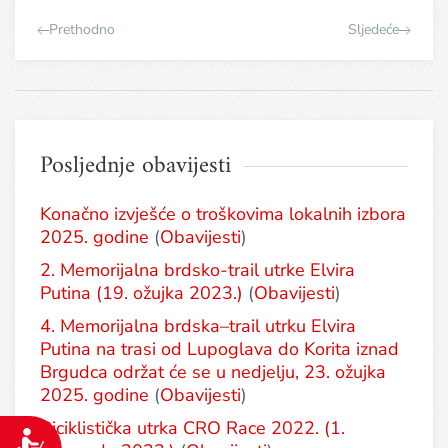
Prethodno
Sljedeće
Posljednje obavijesti
Konačno izvješće o troškovima lokalnih izbora
2025. godine
(
Obavijesti
)
2. Memorijalna brdsko-trail utrke Elvira
Putina (19. ožujka 2023.)
(
Obavijesti
)
4. Memorijalna brdska–trail utrku Elvira
Putina na trasi od Lupoglava do Korita iznad
Brgudca održat će se u nedjelju, 23. ožujka
2025. godine
(
Obavijesti
)
Biciklistička utrka CRO Race 2022. (1.
Pristupačnost