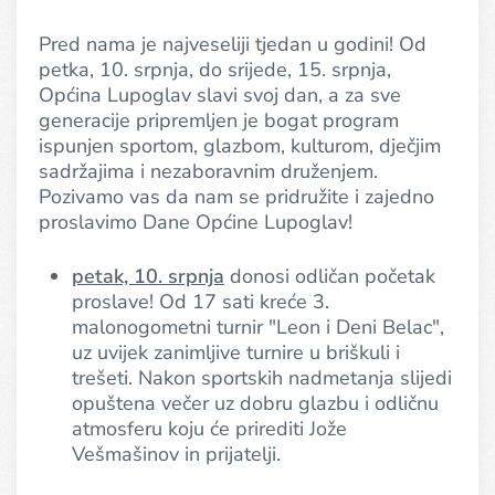
Pred nama je najveseliji tjedan u godini! Od
petka, 10. srpnja, do srijede, 15. srpnja,
Općina Lupoglav slavi svoj dan, a za sve
generacije pripremljen je bogat program
ispunjen sportom, glazbom, kulturom, dječjim
sadržajima i nezaboravnim druženjem.
Pozivamo vas da nam se pridružite i zajedno
proslavimo Dane Općine Lupoglav!
petak, 10. srpnja
donosi odličan početak
proslave! Od 17 sati kreće 3.
malonogometni turnir "Leon i Deni Belac",
uz uvijek zanimljive turnire u briškuli i
trešeti. Nakon sportskih nadmetanja slijedi
opuštena večer uz dobru glazbu i odličnu
atmosferu koju će prirediti Jože
Vešmašinov in prijatelji.