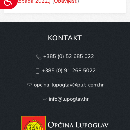
listopada 2022.)
(
Obavijesti
)
KONTAKT
+385 (0) 52 685 022
+385 (0) 91 268 5022
opcina-lupoglav@pu.t-com.hr
info@lupoglav.hr