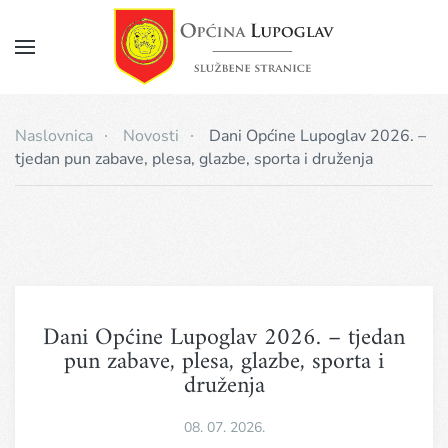
Napomena:
Ova
web
Skip
stranica
to
uključuje
main
sustav
Naslovnica
Novosti
Dani Općine Lupoglav 2026. –
pristupačnosti.
content
tjedan pun zabave, plesa, glazbe, sporta i druženja
Dani Općine Lupoglav 2026. – tjedan
pun zabave, plesa, glazbe, sporta i
druženja
08. 07. 2026.