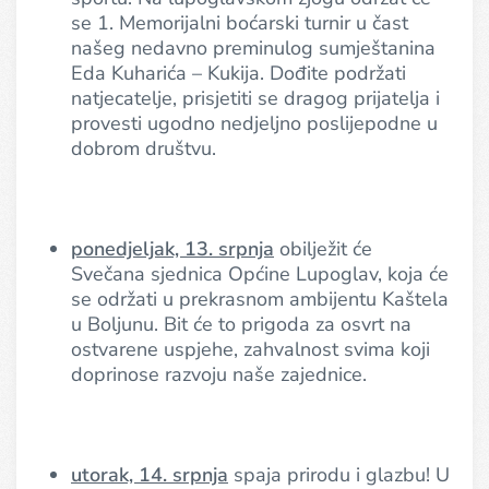
se 1. Memorijalni boćarski turnir u čast
našeg nedavno preminulog sumještanina
Eda Kuharića – Kukija. Dođite podržati
natjecatelje, prisjetiti se dragog prijatelja i
provesti ugodno nedjeljno poslijepodne u
dobrom društvu.
ponedjeljak, 13. srpnja
obilježit će
Svečana sjednica Općine Lupoglav, koja će
se održati u prekrasnom ambijentu Kaštela
u Boljunu. Bit će to prigoda za osvrt na
ostvarene uspjehe, zahvalnost svima koji
doprinose razvoju naše zajednice.
utorak, 14. srpnja
spaja prirodu i glazbu! U