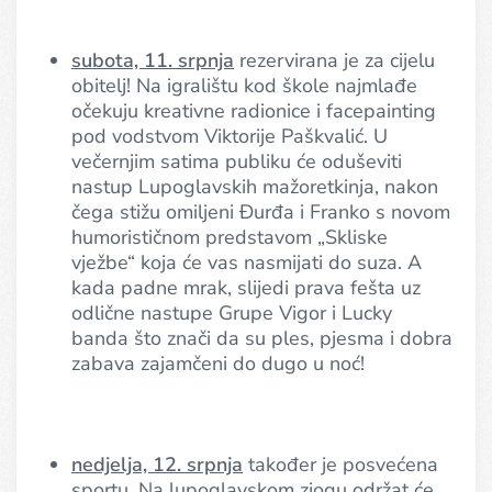
subota, 11. srpnja
rezervirana je za cijelu
obitelj! Na igralištu kod škole najmlađe
očekuju kreativne radionice i facepainting
pod vodstvom Viktorije Paškvalić. U
večernjim satima publiku će oduševiti
nastup Lupoglavskih mažoretkinja, nakon
čega stižu omiljeni Đurđa i Franko s novom
humorističnom predstavom „Skliske
vježbe“ koja će vas nasmijati do suza. A
kada padne mrak, slijedi prava fešta uz
odlične nastupe Grupe Vigor i Lucky
banda što znači da su ples, pjesma i dobra
zabava zajamčeni do dugo u noć!
nedjelja, 12. srpnja
također je posvećena
sportu. Na lupoglavskom zjogu održat će